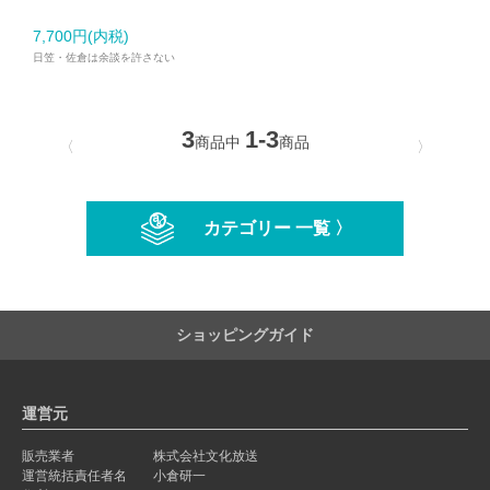
7,700円(内税)
日笠・佐倉は余談を許さない
3
1-3
商品中
商品
〈
〉
カテゴリー 一覧 〉
ショッピングガイド
運営元
販売業者
株式会社文化放送
運営統括責任者名
小倉研一