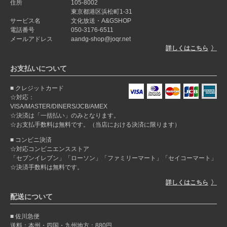
住所
105-8002
東京都港区浜松町1-31
サービス名
文化放送・A&GSHOP
電話番号
050-3176-6511
メールアドレス
aandg-shop@joqr.net
詳しくはこちら
お支払いについて
クレジットカード
☆対応：
VISA/MASTER/DINERS/JCB/AMEX
☆決済は「一括払い」のみとなります。
☆お支払手数料は無料です。（当店における決済に限ります）
コンビニ決済
☆対応コンビニエンスストア
「セブンイレブン」「ローソン」「ファミリーマート」「セイコーマート」
☆決済手数料は無料です。
詳しくはこちら
配送について
佐川急便
送料：本州・四国・九州地方：880円