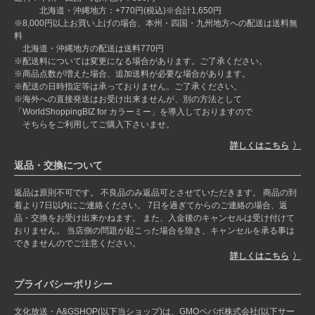
北海道・沖縄地方：+770円(税込)※合計1,650円
※8,000円以上お買い上げの場合、本州・四国・九州地方への配送は送料無
料
北海道・沖縄地方の配送は送料770円
※配送料については変更になる場合があります。ご了承ください。
※商品点数が増えた場合、追加送料が必要な場合があります。
※配送の日時指定等は承っておりません。ご了承ください。
※海外への直接発送はお受け出来ませんが、別の方法として
「WorldShoppingBIZ for カラーミー」を導入しておりますので
そちらをご利用してご購入下さいませ。
詳しくはこちら
返品・交換について
返品は原則不可です。 不良品のみ返品可とさせていただきます。 商品の到
着より7日以内にご連絡ください。 7日を過ぎてからのご連絡の場合、返
品・交換をお受け出来かねます。 また、入金後のキャンセルは受け付けて
おりません。 当店側の問題が起こった場合を除き、キャンセルを承る事は
できませんのでご注意ください。
詳しくはこちら
プライバシーポリシー
文化放送・A&GSHOP(以下当ショップ)は、GMOペパボ株式会社(以下サー