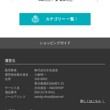
〈
〉
カテゴリー 一覧 〉
ショッピングガイド
運営元
販売業者
株式会社文化放送
運営統括責任者名
小倉研一
住所
105-8002
東京都港区浜松町1-31
サービス名
文化放送・A&GSHOP
電話番号
050-3176-6511
メールアドレス
aandg-shop@joqr.net
詳しくはこちら