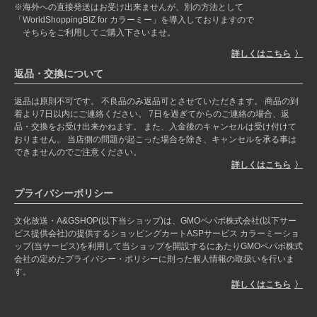
※海外への直接発送はお受け出来ませんが、別の方法として
「WorldShoppingBIZ for カラーミー」を導入しておりますので
そちらをご利用してご購入下さいませ。
詳しくはこちら
返品・交換について
返品は原則不可です。 不良品のみ返品可とさせていただきます。 商品の到
着より7日以内にご連絡ください。 7日を過ぎてからのご連絡の場合、返
品・交換をお受け出来かねます。 また、入金後のキャンセルは受け付けて
おりません。 当店側の問題が起こった場合を除き、キャンセルを承る事は
できませんのでご注意ください。
詳しくはこちら
プライバシーポリシー
文化放送・A&GSHOP(以下当ショップ)は、GMOペパボ株式会社(以下サー
ビス提供会社)の提供するショッピングカートASPサービス カラーミーショ
ップ(当サービス)を利用して当ショップを開設するにあたりGMOペパボ株式
会社の定めたプライバシー・ポリシーに則った個人情報の取扱いを行いま
す。
詳しくはこちら