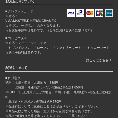
お支払いについて
クレジットカード
☆対応：
VISA/MASTER/DINERS/JCB/AMEX
☆決済は「一括払い」のみとなります。
☆お支払手数料は無料です。（当店における決済に限ります）
コンビニ決済
☆対応コンビニエンスストア
「セブンイレブン」「ローソン」「ファミリーマート」「セイコーマート」
☆決済手数料は無料です。
詳しくはこちら
配送について
佐川急便
送料：本州・四国・九州地方：880円
北海道・沖縄地方：+770円(税込)※合計1,650円
※8,000円以上お買い上げの場合、本州・四国・九州地方への配送は送料無
料
北海道・沖縄地方の配送は送料770円
※配送料については変更になる場合があります。ご了承ください。
※商品点数が増えた場合、追加送料が必要な場合があります。
※配送の日時指定等は承っておりません。ご了承ください。