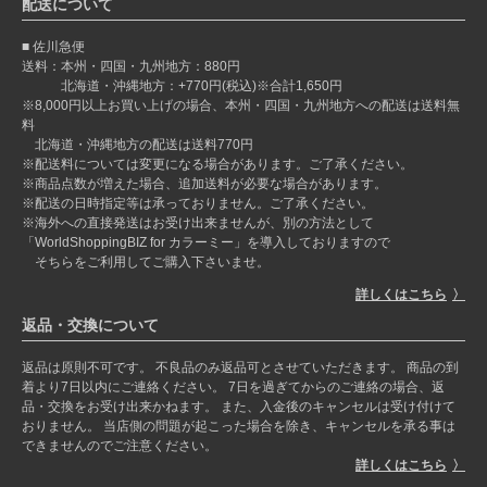
配送について
佐川急便
送料：本州・四国・九州地方：880円
北海道・沖縄地方：+770円(税込)※合計1,650円
※8,000円以上お買い上げの場合、本州・四国・九州地方への配送は送料無
料
北海道・沖縄地方の配送は送料770円
※配送料については変更になる場合があります。ご了承ください。
※商品点数が増えた場合、追加送料が必要な場合があります。
※配送の日時指定等は承っておりません。ご了承ください。
※海外への直接発送はお受け出来ませんが、別の方法として
「WorldShoppingBIZ for カラーミー」を導入しておりますので
そちらをご利用してご購入下さいませ。
詳しくはこちら
返品・交換について
返品は原則不可です。 不良品のみ返品可とさせていただきます。 商品の到
着より7日以内にご連絡ください。 7日を過ぎてからのご連絡の場合、返
品・交換をお受け出来かねます。 また、入金後のキャンセルは受け付けて
おりません。 当店側の問題が起こった場合を除き、キャンセルを承る事は
できませんのでご注意ください。
詳しくはこちら