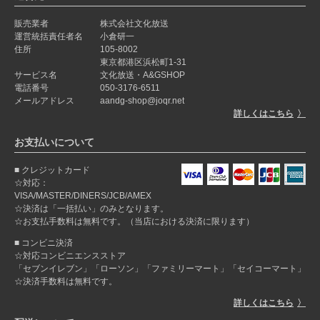
販売業者
株式会社文化放送
運営統括責任者名
小倉研一
住所
105-8002
東京都港区浜松町1-31
サービス名
文化放送・A&GSHOP
電話番号
050-3176-6511
メールアドレス
aandg-shop@joqr.net
詳しくはこちら
お支払いについて
クレジットカード
☆対応：
VISA/MASTER/DINERS/JCB/AMEX
☆決済は「一括払い」のみとなります。
☆お支払手数料は無料です。（当店における決済に限ります）
コンビニ決済
☆対応コンビニエンスストア
「セブンイレブン」「ローソン」「ファミリーマート」「セイコーマート」
☆決済手数料は無料です。
詳しくはこちら