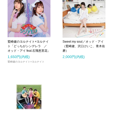
鷲崎健のヨルナイト×ヨルナイ
Sweet my soul／オッド・アイ
ト「どっちがシンデレラ ／
（鷲崎健、沢口けいこ、青木佑
オッド・アイ feat.石飛恵里花」
磨）
1,650円(内税)
2,000円(内税)
鷲崎健のヨルナイト×ヨルナイト