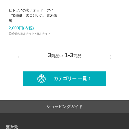
ヒトツメの恋／オッド・アイ
（鷲崎健、沢口けいこ、青木佑
磨）
2,000円(内税)
鷲崎健のヨルナイト×ヨルナイト
3
1-3
商品中
商品
〈
〉
カテゴリー 一覧 〉
ショッピングガイド
運営元