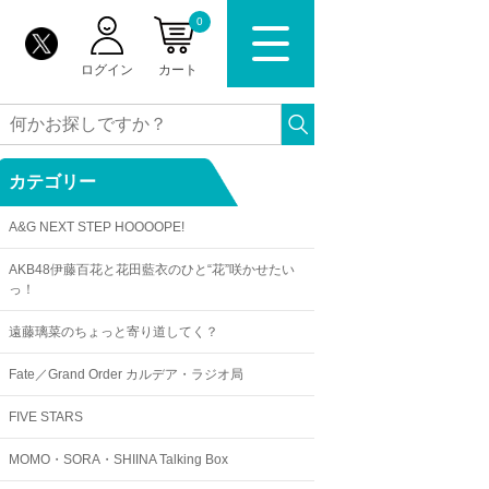
0
ログイン
カート
カテゴリー
A&G NEXT STEP HOOOOPE!
AKB48伊藤百花と花田藍衣のひと“花”咲かせたい
っ！
遠藤璃菜のちょっと寄り道してく？
Fate／Grand Order カルデア・ラジオ局
FIVE STARS
MOMO・SORA・SHIINA Talking Box