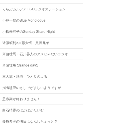
くらぶカルデア FGOラジオステーション
小林千晃のBlue Monologue
小松未可子のSunday Share Night
近藤頌利×加藤大悟 足長兄弟
斉藤壮馬・石川界人のダメじゃないラジオ
斉藤壮馬 Strange dayS
三人称・鉄塔 ひとりのよる
指出毬亜のさしでがましいようですが
思春期が終わりません！！
白石晴香のぽかぽかたいむ
鈴原希実の明日はなんしちょっと？