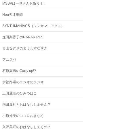
MSSPは一見さんお断り？！
Neu天才軍師
SYNTHMANIACS（シンセマニアクス）
逢田梨香子のRARARAdio
青山なぎさのまよわずなぎさ
アニスパ
石原夏織のCarry up!?
伊福部崇のラジオのラジオ
上田麗奈のひみつばこ
内田真礼とおはなししません？
小原好美のココロおきなく
久野美咲のおはなししてくの？