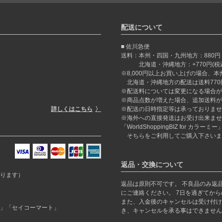
配送について
佐川急便
送料：本州・四国・九州地方：880円
北海道・沖縄地方：+770円(税込)
※8,000円以上お買い上げの場合、
北海道・沖縄地方の配送は送料770
※配送料については変更になる場合が
※商品点数が増えた場合、追加送料が
詳しくはこちら
※配送の日時指定等は承っておりませ
※海外への直接発送はお受け出来ませ
「WorldShoppingBIZ for カ
そちらをご利用してご購入下さいま
返品・交換について
ります）
返品は原則不可です。 不良品のみ返
にご連絡ください。 7日を過ぎてか
また、入金後のキャンセルは受け付け
」「セイコーマート」
き、キャンセルを承る事はできません