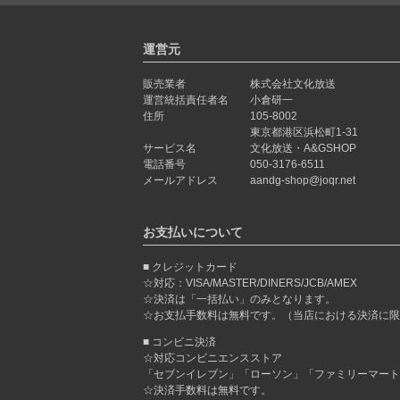
運営元
販売業者
株式会社文化放送
運営統括責任者名
小倉研一
住所
105-8002
東京都港区浜松町1-31
サービス名
文化放送・A&GSHOP
電話番号
050-3176-6511
メールアドレス
aandg-shop@joqr.net
お支払いについて
クレジットカード
☆対応：VISA/MASTER/DINERS/JCB/AMEX
☆決済は「一括払い」のみとなります。
☆お支払手数料は無料です。（当店における決済に限
コンビニ決済
☆対応コンビニエンスストア
「セブンイレブン」「ローソン」「ファミリーマート
☆決済手数料は無料です。