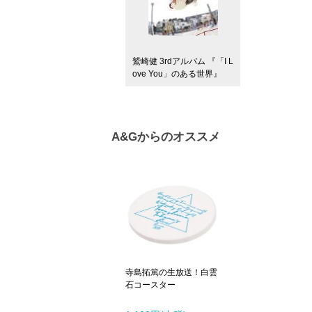
鷲崎健 3rdアルバム 『「I L
ove You」のある世界』
A&Gからのオススメ
寺島拓篤の生放送！白雲
石コースター