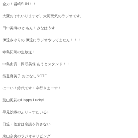
全力！岩崎SUN！！
大変おそれいりますが、大河元気のラジオです。
田中美海の かもん！みなはうす
伊達さゆりの 伊達にラジオやってません！！！
寺島拓篤の生放送！
中島由貴・岡咲美保 あうとスタンド！！
能登麻美子 おはなしNOTE
はーい！鈴代です！今行きまーす！
葉山風花のHappy Lucky!
早見沙織のふり～すたいる♪
日笠・佐倉は余談を許さない
東山奈央のラジオ＠リビング