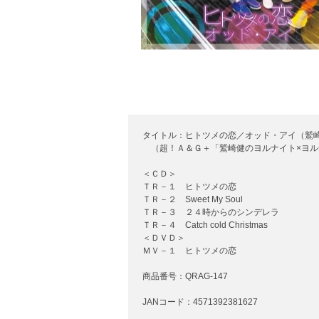
タイトル：ヒトツメの恋／オッド・アイ（鷲
（超！Ａ＆Ｇ＋「鷲崎健のヨルナイト×ヨル
＜ＣＤ＞
ＴＲ－１ ヒトツメの恋
ＴＲ－２ Sweet My Soul
ＴＲ－３ ２４時からのシンデレラ
ＴＲ－４ Catch cold Christmas
＜ＤＶＤ＞
ＭＶ－１ ヒトツメの恋
商品番号：QRAG-147
JANコード：4571392381627