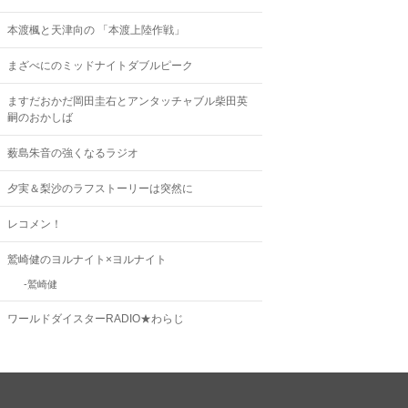
本渡楓と天津向の 「本渡上陸作戦」
まざべにのミッドナイトダブルピーク
ますだおかだ岡田圭右とアンタッチャブル柴田英
嗣のおかしば
薮島朱音の強くなるラジオ
夕実＆梨沙のラフストーリーは突然に
レコメン！
鷲崎健のヨルナイト×ヨルナイト
鷲崎健
ワールドダイスターRADIO★わらじ