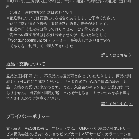
※8,000円以上お買い上げの場合、本州・四国・九州地方への配送は送料無
料
北海道・沖縄地方の配送は送料770円
※配送料については変更になる場合があります。ご了承ください。
※商品点数が増えた場合、追加送料が必要な場合があります。
※配送の日時指定等は承っておりません。ご了承ください。
※海外への直接発送はお受け出来ませんが、別の方法として
「WorldShoppingBIZ for カラーミー」を導入しておりますので
そちらをご利用してご購入下さいませ。
詳しくはこちら
返品・交換について
返品は原則不可です。 不良品のみ返品可とさせていただきます。 商品の到
着より7日以内にご連絡ください。 7日を過ぎてからのご連絡の場合、返
品・交換をお受け出来かねます。 また、入金後のキャンセルは受け付けて
おりません。 当店側の問題が起こった場合を除き、キャンセルを承る事は
できませんのでご注意ください。
詳しくはこちら
プライバシーポリシー
文化放送・A&GSHOP(以下当ショップ)は、GMOペパボ株式会社(以下サー
ビス提供会社)の提供するショッピングカートASPサービス カラーミーショ