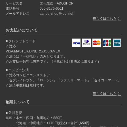
サービス名
文化放送・A&GSHOP
電話番号
050-3176-6511
メールアドレス
aandg-shop@joqr.net
詳しくはこちら
お支払いについて
クレジットカード
☆対応：
VISA/MASTER/DINERS/JCB/AMEX
☆決済は「一括払い」のみとなります。
☆お支払手数料は無料です。（当店における決済に限ります）
コンビニ決済
☆対応コンビニエンスストア
「セブンイレブン」「ローソン」「ファミリーマート」「セイコーマート」
☆決済手数料は無料です。
詳しくはこちら
配送について
佐川急便
送料：本州・四国・九州地方：880円
北海道・沖縄地方：+770円(税込)※合計1,650円