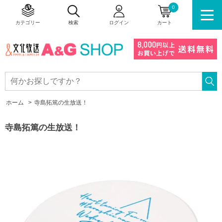
0
カテゴリー
検索
ログイン
カート
ホーム
>
寺島拓篤の生放送！
寺島拓篤の生放送！