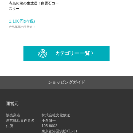
寺島拓篤の生放送！白雲石コー
スター
1,100円(内税)
寺島拓篤の生放送！
カテゴリー 一覧 〉
ショッピングガイド
運営元
販売業者
株式会社文化放送
運営統括責任者名
小倉研一
住所
105-8002
東京都港区浜松町1-31