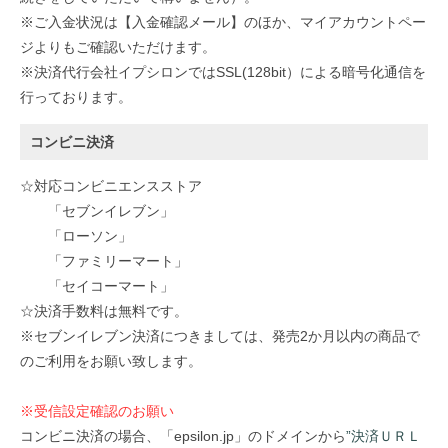
※ご入金状況は【入金確認メール】のほか、マイアカウントペー
ジよりもご確認いただけます。
※決済代行会社イプシロンではSSL(128bit）による暗号化通信を
行っております。
コンビニ決済
☆対応コンビニエンスストア
「セブンイレブン」
「ローソン」
「ファミリーマート」
「セイコーマート」
☆決済手数料は無料です。
※セブンイレブン決済につきましては、発売2か月以内の商品で
のご利用をお願い致します。
※受信設定確認のお願い
コンビニ決済の場合、「epsilon.jp」のドメインから
”決済ＵＲＬ