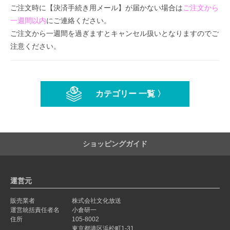
ご注文時に【決済手続き用メール】が届かない場合は
ご注文から
一週間以内
にご連絡ください。
ご注文から一週間を過ぎますとキャンセル扱いとなりますのでご
注意ください。
カテゴリー 一覧 〉
ショッピングガイド
運営元
販売業者
株式会社文化放送
運営統括責任者名
小倉研一
住所
105-8002
東京都港区浜松町1-31