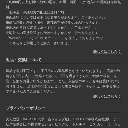
※8,000円以上お買い上げの場合、本州・四国・九州地方への配送は送料無
料
北海道・沖縄地方の配送は送料770円
※配送料については変更になる場合があります。ご了承ください。
※商品点数が増えた場合、追加送料が必要な場合があります。
※配送の日時指定等は承っておりません。ご了承ください。
※海外への直接発送はお受け出来ませんが、別の方法として
「WorldShoppingBIZ for カラーミー」を導入しておりますので
そちらをご利用してご購入下さいませ。
詳しくはこちら
返品・交換について
返品は原則不可です。 不良品のみ返品可とさせていただきます。 商品の到
着より7日以内にご連絡ください。 7日を過ぎてからのご連絡の場合、返
品・交換をお受け出来かねます。 また、入金後のキャンセルは受け付けて
おりません。 当店側の問題が起こった場合を除き、キャンセルを承る事は
できませんのでご注意ください。
詳しくはこちら
プライバシーポリシー
文化放送・A&GSHOP(以下当ショップ)は、GMOペパボ株式会社(以下サー
ビス提供会社)の提供するショッピングカートASPサービス カラーミーショ