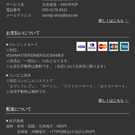
サービス名
文化放送・A&GSHOP
電話番号
050-3176-6511
メールアドレス
aandg-shop@joqr.net
詳しくはこちら
お支払いについて
クレジットカード
☆対応：
VISA/MASTER/DINERS/JCB/AMEX
☆決済は「一括払い」のみとなります。
☆お支払手数料は無料です。（当店における決済に限ります）
コンビニ決済
☆対応コンビニエンスストア
「セブンイレブン」「ローソン」「ファミリーマート」「セイコーマート」
☆決済手数料は無料です。
詳しくはこちら
配送について
佐川急便
送料：本州・四国・九州地方：880円
北海道・沖縄地方：+770円(税込)※合計1,650円