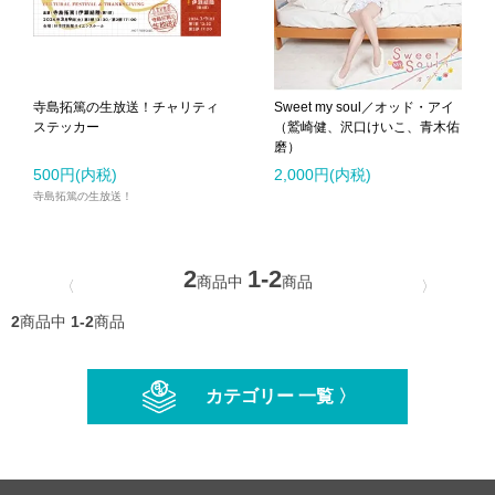
寺島拓篤の生放送！チャリティ
Sweet my soul／オッド・アイ
ステッカー
（鷲崎健、沢口けいこ、青木佑
磨）
500円(内税)
2,000円(内税)
寺島拓篤の生放送！
2
1-2
商品中
商品
〈
〉
2
商品中
1-2
商品
カテゴリー 一覧 〉