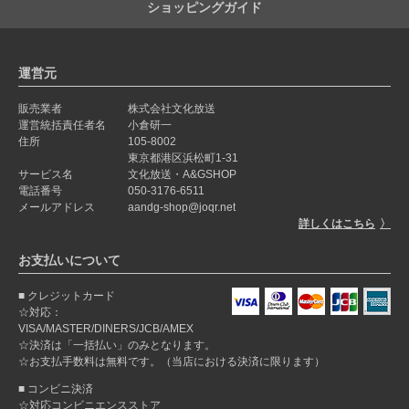
ショッピングガイド
運営元
販売業者
株式会社文化放送
運営統括責任者名
小倉研一
住所
105-8002
東京都港区浜松町1-31
サービス名
文化放送・A&GSHOP
電話番号
050-3176-6511
メールアドレス
aandg-shop@joqr.net
詳しくはこちら
お支払いについて
クレジットカード
☆対応：
VISA/MASTER/DINERS/JCB/AMEX
☆決済は「一括払い」のみとなります。
☆お支払手数料は無料です。（当店における決済に限ります）
コンビニ決済
☆対応コンビニエンスストア