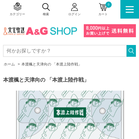
0
カテゴリー
検索
ログイン
カート
ホーム
>
本渡楓と天津向の 「本渡上陸作戦」
本渡楓と天津向の 「本渡上陸作戦」