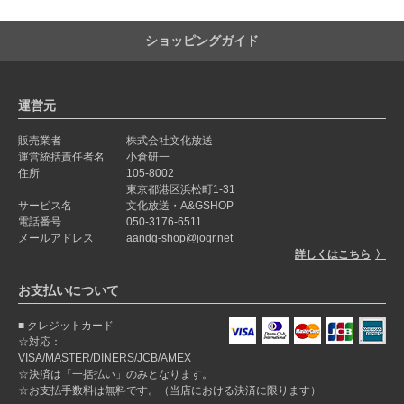
ショッピングガイド
運営元
販売業者
株式会社文化放送
運営統括責任者名
小倉研一
住所
105-8002
東京都港区浜松町1-31
サービス名
文化放送・A&GSHOP
電話番号
050-3176-6511
メールアドレス
aandg-shop@joqr.net
詳しくはこちら
お支払いについて
クレジットカード
☆対応：
VISA/MASTER/DINERS/JCB/AMEX
☆決済は「一括払い」のみとなります。
☆お支払手数料は無料です。（当店における決済に限ります）