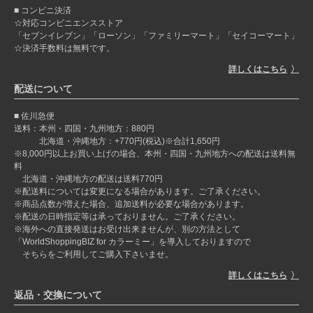
コンビニ決済
☆対応コンビニエンスストア
「セブンイレブン」「ローソン」「ファミリーマート」「セイコーマート」
☆決済手数料は無料です。
詳しくはこちら
配送について
佐川急便
送料：本州・四国・九州地方：880円
北海道・沖縄地方：+770円(税込)※合計1,650円
※8,000円以上お買い上げの場合、本州・四国・九州地方への配送は送料無
料
北海道・沖縄地方の配送は送料770円
※配送料については変更になる場合があります。ご了承ください。
※商品点数が増えた場合、追加送料が必要な場合があります。
※配送の日時指定等は承っておりません。ご了承ください。
※海外への直接発送はお受け出来ませんが、別の方法として
「WorldShoppingBIZ for カラーミー」を導入しておりますので
そちらをご利用してご購入下さいませ。
詳しくはこちら
返品・交換について