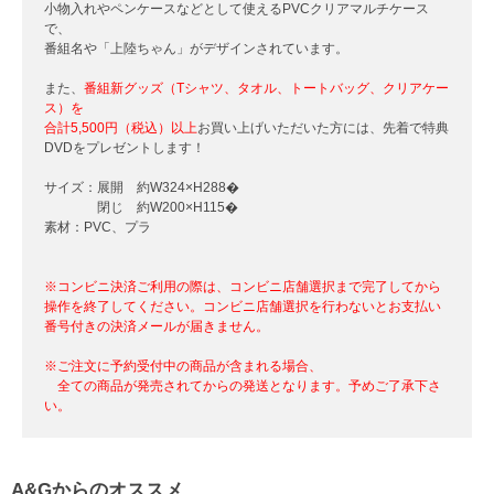
小物入れやペンケースなどとして使えるPVCクリアマルチケース
で、
番組名や「上陸ちゃん」がデザインされています。
また、
番組新グッズ（Tシャツ、タオル、トートバッグ、クリアケー
ス）を
合計5,500円（税込）以上
お買い上げいただいた方には、先着で特典
DVDをプレゼントします！
サイズ：展開 約W324×H288�
閉じ 約W200×H115�
素材：PVC、プラ
※コンビニ決済ご利用の際は、コンビニ店舗選択まで完了してから
操作を終了してください。コンビニ店舗選択を行わないとお支払い
番号付きの決済メールが届きません。
※ご注文に予約受付中の商品が含まれる場合、
全ての商品が発売されてからの発送となります。予めご了承下さ
い。
A&Gからのオススメ