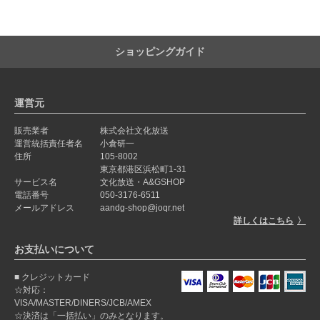
ショッピングガイド
運営元
販売業者
株式会社文化放送
運営統括責任者名
小倉研一
住所
105-8002
東京都港区浜松町1-31
サービス名
文化放送・A&GSHOP
電話番号
050-3176-6511
メールアドレス
aandg-shop@joqr.net
詳しくはこちら
お支払いについて
クレジットカード
☆対応：
VISA/MASTER/DINERS/JCB/AMEX
☆決済は「一括払い」のみとなります。