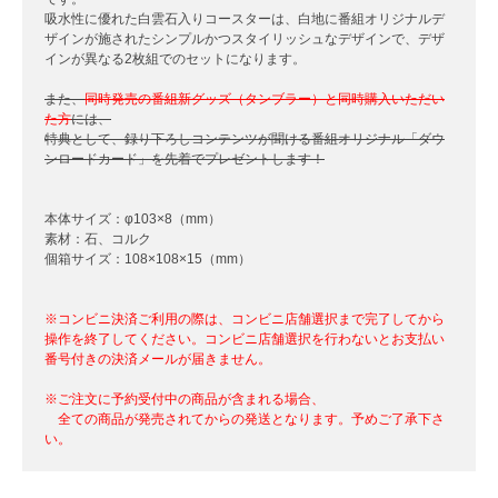
吸水性に優れた白雲石入りコースターは、白地に番組オリジナルデ
ザインが施されたシンプルかつスタイリッシュなデザインで、デザ
インが異なる2枚組でのセットになります。
また、
同時発売の番組新グッズ（タンブラー）と同時購入いただい
た方
には、
特典として、録り下ろしコンテンツが聞ける番組オリジナル「ダウ
ンロードカード」を先着でプレゼントします！
本体サイズ：φ103×8（mm）
素材：石、コルク
個箱サイズ：108×108×15（mm）
※コンビニ決済ご利用の際は、コンビニ店舗選択まで完了してから
操作を終了してください。コンビニ店舗選択を行わないとお支払い
番号付きの決済メールが届きません。
※ご注文に予約受付中の商品が含まれる場合、
全ての商品が発売されてからの発送となります。予めご了承下さ
い。