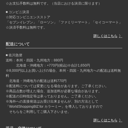
☆お支払手数料は無料です。（当店における決済に限ります）
コンビニ決済
☆対応コンビニエンスストア
「セブンイレブン」「ローソン」「ファミリーマート」「セイコーマート」
☆決済手数料は無料です。
詳しくはこちら
配送について
佐川急便
送料：本州・四国・九州地方：880円
北海道・沖縄地方：+770円(税込)※合計1,650円
※8,000円以上お買い上げの場合、本州・四国・九州地方への配送は送料無
料
北海道・沖縄地方の配送は送料770円
※配送料については変更になる場合があります。ご了承ください。
※商品点数が増えた場合、追加送料が必要な場合があります。
※配送の日時指定等は承っておりません。ご了承ください。
※海外への直接発送はお受け出来ませんが、別の方法として
「WorldShoppingBIZ for カラーミー」を導入しておりますので
そちらをご利用してご購入下さいませ。
詳しくはこちら