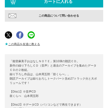
この商品について問い合わせる
★
この商品を友達に教える
「能登麻美子おはなしＮＯＴＥ」第10弾の朗読ＣＤ。
新作の録り下ろしＣＤ（音声）と過去のアーカイブを集めたデータ
ＣＤの２枚組。
録り下ろし作品は、山本周五郎「鼓くらべ」。
朗読アーカイブは録りおろしトークパート含め27トラック分と大ボ
リュームです！
【Disc1】※音声CD
鼓くらべ 山本周五郎
【Disc2】※データCD（パソコンなどで再生できます）