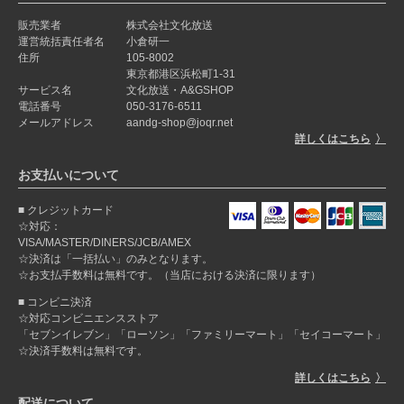
販売業者
株式会社文化放送
運営統括責任者名
小倉研一
住所
105-8002
東京都港区浜松町1-31
サービス名
文化放送・A&GSHOP
電話番号
050-3176-6511
メールアドレス
aandg-shop@joqr.net
詳しくはこちら
お支払いについて
クレジットカード
☆対応：
VISA/MASTER/DINERS/JCB/AMEX
☆決済は「一括払い」のみとなります。
☆お支払手数料は無料です。（当店における決済に限ります）
コンビニ決済
☆対応コンビニエンスストア
「セブンイレブン」「ローソン」「ファミリーマート」「セイコーマート」
☆決済手数料は無料です。
詳しくはこちら
配送について