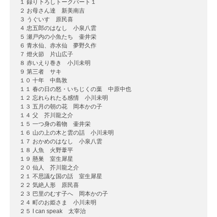
１ 録り下ろしトークパート１
２ お母さん達 新美南吉
３ うぐいす 原民喜
４ 忠五郎のはなし 小泉八雲
５ 瀬戸内の小魚たち 壷井栄
６ 青水仙、赤水仙 夢野久作
７ 燈火節 片山広子
８ 赤いえり巻き 小川未明
９ 第三者 サキ
１０ 十年 中島敦
１１ 春の日の怒・いちじくの葉 中原中也
１２ 忘れられたる感情 小川未明
１３ 五月の朝の花 岡本かの子
１４ 父 芥川龍之介
１５ 一つ身の着物 壷井栄
１６ 山の上の木と雲の話 小川未明
１７ おかめのはなし 小泉八雲
１８ 人魚 火野葦平
１９ 懸巣 室生犀星
２０ 仙人 芥川龍之介
２１ 不思議な国の話 室生犀星
２２ 気絶人形 原民喜
２３ 巴里のむす子へ 岡本かの子
２４ 町のお姫さま 小川未明
２５ I can speak 太宰治