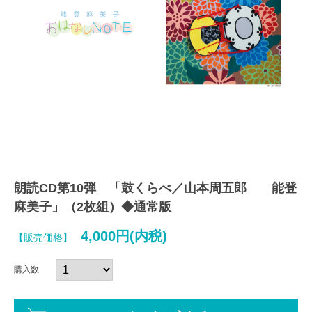
朗読CD第10弾 「鼓くらべ／山本周五郎 能登
麻美子」（2枚組）◆通常版
4,000円(内税)
【販売価格】
購入数