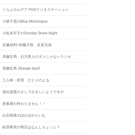
くらぶカルデア FGOラジオステーション
小林千晃のBlue Monologue
小松未可子のSunday Share Night
近藤頌利×加藤大悟 足長兄弟
斉藤壮馬・石川界人のダメじゃないラジオ
斉藤壮馬 Strange dayS
三人称・鉄塔 ひとりのよる
指出毬亜のさしでがましいようですが
思春期が終わりません！！
白石晴香のぽかぽかたいむ
鈴原希実の明日はなんしちょっと？