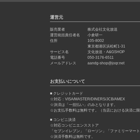
運営元
販売業者
株式会社文化放送
運営統括責任者名
小倉研一
住所
105-8002
東京都港区浜松町1-31
サービス名
文化放送・A&GSHOP
電話番号
050-3176-6511
メールアドレス
aandg-shop@joqr.net
お支払いについて
クレジットカード
☆対応：VISA/MASTER/DINERS/JCB/AMEX
☆決済は「一括払い」のみとなります。
☆お支払手数料は無料です。（当店における決済に限
コンビニ決済
☆対応コンビニエンスストア
「セブンイレブン」「ローソン」「ファミリーマート
☆決済手数料は無料です。