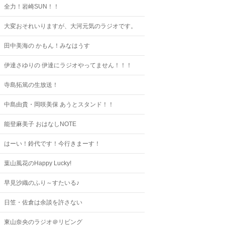
全力！岩崎SUN！！
大変おそれいりますが、大河元気のラジオです。
田中美海の かもん！みなはうす
伊達さゆりの 伊達にラジオやってません！！！
寺島拓篤の生放送！
中島由貴・岡咲美保 あうとスタンド！！
能登麻美子 おはなしNOTE
はーい！鈴代です！今行きまーす！
葉山風花のHappy Lucky!
早見沙織のふり～すたいる♪
日笠・佐倉は余談を許さない
東山奈央のラジオ＠リビング