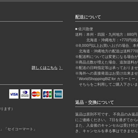
配送について
佐川急便
送料：本州・四国・九州地方：880円
北海道・沖縄地方：+770円(税込)
※8,000円以上お買い上げの場合、
北海道・沖縄地方の配送は送料770
※配送料については変更になる場合が
※商品点数が増えた場合、追加送料が
詳しくはこちら
※配送の日時指定等は承っておりませ
※海外への直接発送はお受け出来ませ
「WorldShoppingBIZ for カ
そちらをご利用してご購入下さいま
返品・交換について
ります）
返品は原則不可です。 不良品のみ返
にご連絡ください。 7日を過ぎてか
また、入金後のキャンセルは受け付け
」「セイコーマート」
き、キャンセルを承る事はできません