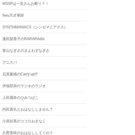
MSSPは一見さんお断り？！
Neu天才軍師
SYNTHMANIACS（シンセマニアクス）
逢田梨香子のRARARAdio
青山なぎさのまよわずなぎさ
アニスパ
石原夏織のCarry up!?
伊福部崇のラジオのラジオ
上田麗奈のひみつばこ
内田真礼とおはなししません？
小原好美のココロおきなく
久野美咲のおはなししてくの？