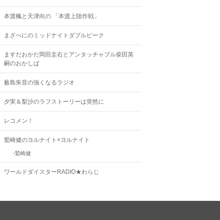
本渡楓と天津向の 「本渡上陸作戦」
まざべにのミッドナイトダブルピーク
ますだおかだ岡田圭右とアンタッチャブル柴田英
嗣のおかしば
薮島朱音の強くなるラジオ
夕実＆梨沙のラフストーリーは突然に
レコメン！
鷲崎健のヨルナイト×ヨルナイト
鷲崎健
ワールドダイスターRADIO★わらじ