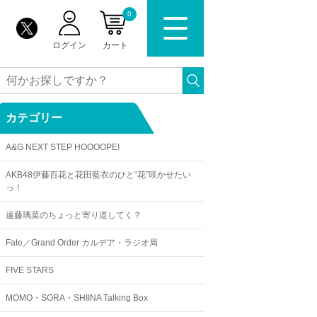
0
ログイン
カート
カテゴリー
A&G NEXT STEP HOOOOPE!
AKB48伊藤百花と花田藍衣のひと“花”咲かせたい
っ！
遠藤璃菜のちょっと寄り道してく？
Fate／Grand Order カルデア・ラジオ局
FIVE STARS
MOMO・SORA・SHIINA Talking Box