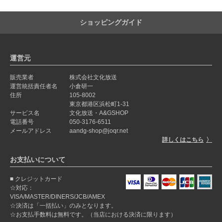
ショッピングガイド
運営元
販売業者
株式会社文化放送
運営統括責任者名
小倉研一
住所
105-8002
東京都港区浜松町1-31
サービス名
文化放送・A&GSHOP
電話番号
050-3176-6511
メールアドレス
aandg-shop@joqr.net
詳しくはこちら
お支払いについて
クレジットカード
☆対応：
VISA/MASTER/DINERS/JCB/AMEX
☆決済は「一括払い」のみとなります。
☆お支払手数料は無料です。（当店における決済に限ります）