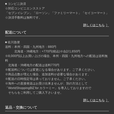
コンビニ決済
☆対応コンビニエンスストア
「セブンイレブン」「ローソン」「ファミリーマート」「セイコーマート」
☆決済手数料は無料です。
詳しくはこちら
配送について
佐川急便
送料：本州・四国・九州地方：880円
北海道・沖縄地方：+770円(税込)※合計1,650円
※8,000円以上お買い上げの場合、本州・四国・九州地方への配送は送料無
料
北海道・沖縄地方の配送は送料770円
※配送料については変更になる場合があります。ご了承ください。
※商品点数が増えた場合、追加送料が必要な場合があります。
※配送の日時指定等は承っておりません。ご了承ください。
※海外への直接発送はお受け出来ませんが、別の方法として
「WorldShoppingBIZ for カラーミー」を導入しておりますので
そちらをご利用してご購入下さいませ。
詳しくはこちら
返品・交換について