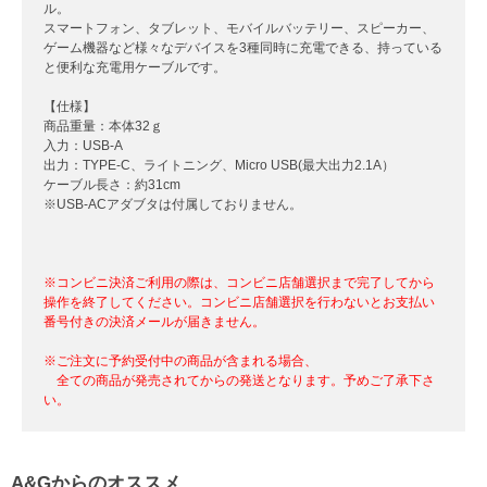
ル。
スマートフォン、タブレット、モバイルバッテリー、スピーカー、
ゲーム機器など様々なデバイスを3種同時に充電できる、持っている
と便利な充電用ケーブルです。
【仕様】
商品重量：本体32ｇ
入力：USB-A
出力：TYPE-C、ライトニング、Micro USB(最大出力2.1A）
ケーブル長さ：約31cm
※USB-ACアダブタは付属しておりません。
※コンビニ決済ご利用の際は、コンビニ店舗選択まで完了してから
操作を終了してください。コンビニ店舗選択を行わないとお支払い
番号付きの決済メールが届きません。
※ご注文に予約受付中の商品が含まれる場合、
全ての商品が発売されてからの発送となります。予めご了承下さ
い。
A&Gからのオススメ