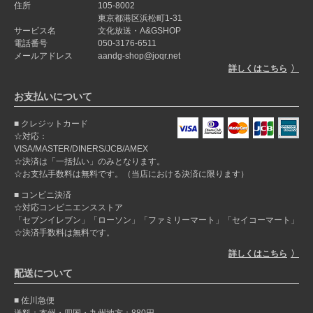
住所
105-8002
東京都港区浜松町1-31
サービス名
文化放送・A&GSHOP
電話番号
050-3176-6511
メールアドレス
aandg-shop@joqr.net
詳しくはこちら
お支払いについて
クレジットカード
☆対応：
VISA/MASTER/DINERS/JCB/AMEX
☆決済は「一括払い」のみとなります。
☆お支払手数料は無料です。（当店における決済に限ります）
コンビニ決済
☆対応コンビニエンスストア
「セブンイレブン」「ローソン」「ファミリーマート」「セイコーマート」
☆決済手数料は無料です。
詳しくはこちら
配送について
佐川急便
送料：本州・四国・九州地方：880円