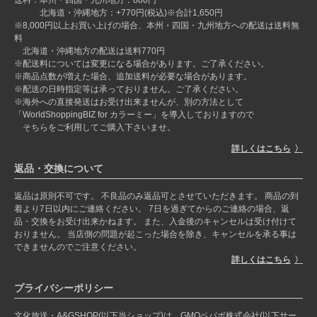
北海道・沖縄地方：+770円(税込)※合計1,650円
※8,000円以上お買い上げの場合、本州・四国・九州地方への配送は送料無
料
北海道・沖縄地方の配送は送料770円
※配送料については変更になる場合があります。ご了承ください。
※商品点数が増えた場合、追加送料が必要な場合があります。
※配送の日時指定等は承っておりません。ご了承ください。
※海外への直接発送はお受け出来ませんが、別の方法として
「WorldShoppingBIZ for カラーミー」を導入しておりますので
そちらをご利用してご購入下さいませ。
詳しくはこちら
返品・交換について
返品は原則不可です。 不良品のみ返品可とさせていただきます。 商品の到
着より7日以内にご連絡ください。 7日を過ぎてからのご連絡の場合、返
品・交換をお受け出来かねます。 また、入金後のキャンセルは受け付けて
おりません。 当店側の問題が起こった場合を除き、キャンセルを承る事は
できませんのでご注意ください。
詳しくはこちら
プライバシーポリシー
文化放送・A&GSHOP(以下当ショップ)は、GMOペパボ株式会社(以下サー