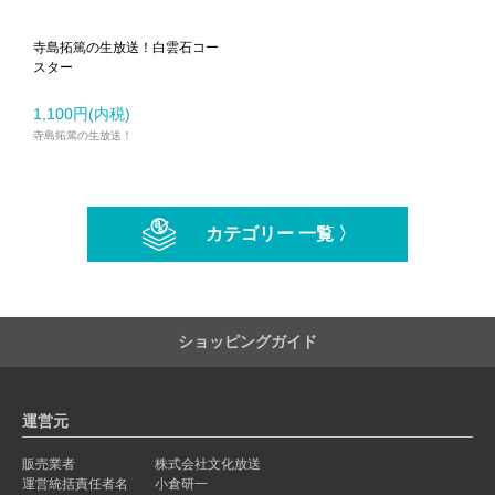
寺島拓篤の生放送！白雲石コー
スター
1,100円(内税)
寺島拓篤の生放送！
カテゴリー 一覧 〉
ショッピングガイド
運営元
販売業者
株式会社文化放送
運営統括責任者名
小倉研一