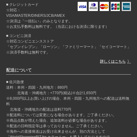
クレジットカード
☆対応：
VISA/MASTER/DINERS/JCB/AMEX
☆決済は「一括払い」のみとなります。
☆お支払手数料は無料です。（当店における決済に限ります）
コンビニ決済
☆対応コンビニエンスストア
「セブンイレブン」「ローソン」「ファミリーマート」「セイコーマート」
☆決済手数料は無料です。
詳しくはこちら
配送について
佐川急便
送料：本州・四国・九州地方：880円
北海道・沖縄地方：+770円(税込)※合計1,650円
※8,000円以上お買い上げの場合、本州・四国・九州地方への配送は送料無
料
北海道・沖縄地方の配送は送料770円
※配送料については変更になる場合があります。ご了承ください。
※商品点数が増えた場合、追加送料が必要な場合があります。
※配送の日時指定等は承っておりません。ご了承ください。
※海外への直接発送はお受け出来ませんが、別の方法として
「WorldShoppingBIZ for カラーミー」を導入しておりますので