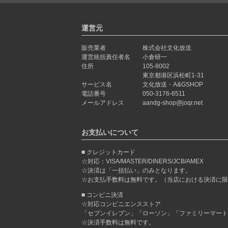
運営元
販売業者
株式会社文化放送
運営統括責任者名
小倉研一
住所
105-8002
東京都港区浜松町1-31
サービス名
文化放送・A&GSHOP
電話番号
050-3176-6511
メールアドレス
aandg-shop@joqr.net
お支払いについて
クレジットカード
☆対応：VISA/MASTER/DINERS/JCB/AMEX
☆決済は「一括払い」のみとなります。
☆お支払手数料は無料です。（当店における決済に限
コンビニ決済
☆対応コンビニエンスストア
「セブンイレブン」「ローソン」「ファミリーマート
☆決済手数料は無料です。