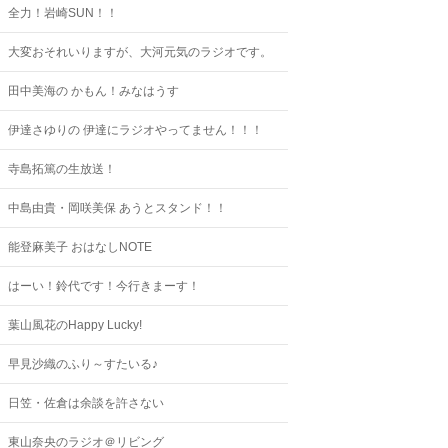
全力！岩崎SUN！！
大変おそれいりますが、大河元気のラジオです。
田中美海の かもん！みなはうす
伊達さゆりの 伊達にラジオやってません！！！
寺島拓篤の生放送！
中島由貴・岡咲美保 あうとスタンド！！
能登麻美子 おはなしNOTE
はーい！鈴代です！今行きまーす！
葉山風花のHappy Lucky!
早見沙織のふり～すたいる♪
日笠・佐倉は余談を許さない
東山奈央のラジオ＠リビング