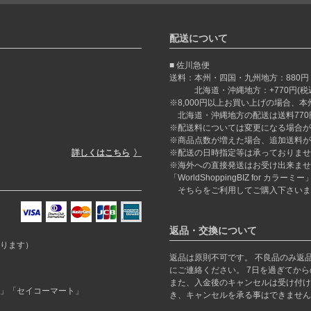
配送について
佐川急便
送料：本州・四国・九州地方：880円
北海道・沖縄地方：+770円(税込)
※8,000円以上お買い上げの場合、
北海道・沖縄地方の配送は送料770
※配送料については変更になる場合が
※商品点数が増えた場合、追加送料が
詳しくはこちら
※配送の日時指定等は承っておりませ
※海外への直接発送はお受け出来ませ
「WorldShoppingBIZ for カ
そちらをご利用してご購入下さいま
返品・交換について
ります）
返品は原則不可です。 不良品のみ返
にご連絡ください。 7日を過ぎてか
また、入金後のキャンセルは受け付け
」「セイコーマート」
き、キャンセルを承る事はできません