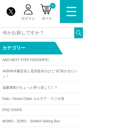
0
ログイン
カート
カテゴリー
A&G NEXT STEP HOOOOPE!
AKB48伊藤百花と花田藍衣のひと“花”咲かせたい
っ！
遠藤璃菜のちょっと寄り道してく？
Fate／Grand Order カルデア・ラジオ局
FIVE STARS
MOMO・SORA・SHIINA Talking Box