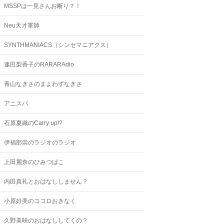
MSSPは一見さんお断り？！
Neu天才軍師
SYNTHMANIACS（シンセマニアクス）
逢田梨香子のRARARAdio
青山なぎさのまよわずなぎさ
アニスパ
石原夏織のCarry up!?
伊福部崇のラジオのラジオ
上田麗奈のひみつばこ
内田真礼とおはなししません？
小原好美のココロおきなく
久野美咲のおはなししてくの？