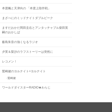
本渡楓と天津向の 「本渡上陸作戦」
まざべにのミッドナイトダブルピーク
ますだおかだ岡田圭右とアンタッチャブル柴田英
嗣のおかしば
薮島朱音の強くなるラジオ
夕実＆梨沙のラフストーリーは突然に
レコメン！
鷲崎健のヨルナイト×ヨルナイト
鷲崎健
ワールドダイスターRADIO★わらじ