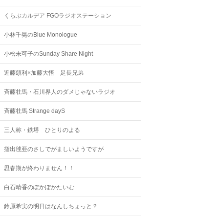
くらぶカルデア FGOラジオステーション
小林千晃のBlue Monologue
小松未可子のSunday Share Night
近藤頌利×加藤大悟 足長兄弟
斉藤壮馬・石川界人のダメじゃないラジオ
斉藤壮馬 Strange dayS
三人称・鉄塔 ひとりのよる
指出毬亜のさしでがましいようですが
思春期が終わりません！！
白石晴香のぽかぽかたいむ
鈴原希実の明日はなんしちょっと？