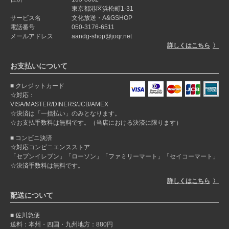
東京都港区浜松町1-31
サービス名
文化放送・A&GSHOP
電話番号
050-3176-6511
メールアドレス
aandg-shop@joqr.net
詳しくはこちら
お支払いについて
クレジットカード
☆対応：
VISA/MASTER/DINERS/JCB/AMEX
☆決済は「一括払い」のみとなります。
☆お支払手数料は無料です。（当店における決済に限ります）
コンビニ決済
☆対応コンビニエンスストア
「セブンイレブン」「ローソン」「ファミリーマート」「セイコーマート」
☆決済手数料は無料です。
詳しくはこちら
配送について
佐川急便
送料：本州・四国・九州地方：880円