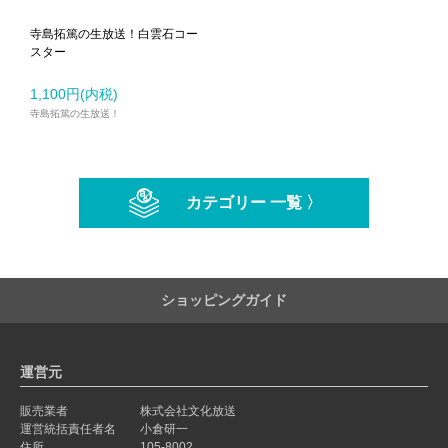
寺島拓篤の生放送！白雲石コー
スター
1,100円(内税)
寺島拓篤の生放送！
カテゴリー 一覧 〉
ショッピングガイド
運営元
販売業者
株式会社文化放送
運営統括責任者名
小倉研一
住所
105-8002