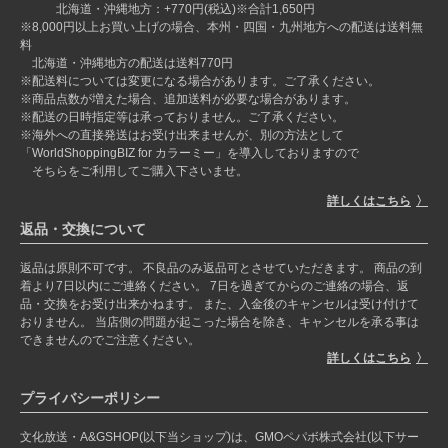
北海道・沖縄地方：+770円(税込)※合計1,650円
※8,000円以上お買い上げの場合、本州・四国・九州地方への配送は送料無
料
北海道・沖縄地方の配送は送料770円
※配送料については変更になる場合があります。ご了承ください。
※商品点数が増えた場合、追加送料が必要な場合があります。
※配送の日時指定等は承っておりません。ご了承ください。
※海外への直接発送はお受け出来ませんが、別の方法として
「WorldShoppingBIZ for カラーミー」を導入しておりますので
そちらをご利用してご購入下さいませ。
詳しくはこちら
返品・交換について
返品は原則不可です。 不良品のみ返品可とさせていただきます。 商品の到
着より7日以内にご連絡ください。 7日を過ぎてからのご連絡の場合、返
品・交換をお受け出来かねます。 また、入金後のキャンセルは受け付けて
おりません。 当店側の問題が起こった場合を除き、キャンセルを承る事は
できませんのでご注意ください。
詳しくはこちら
プライバシーポリシー
文化放送・A&GSHOP(以下当ショップ)は、GMOペパボ株式会社(以下サー