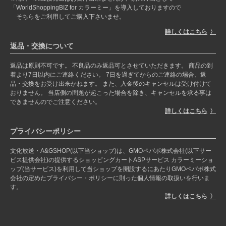
「WorldShoppingBIZ for カラーミー」を導入しておりますので
そちらをご利用してご購入下さいませ。
詳しくはこちら
返品・交換について
返品は原則不可です。 不良品のみ返品可とさせていただきます。 商品の到
着より7日以内にご連絡ください。 7日を過ぎてからのご連絡の場合、返
品・交換をお受け出来かねます。 また、入金後のキャンセルは受け付けて
おりません。 当店側の問題が起こった場合を除き、キャンセルを承る事は
できませんのでご注意ください。
詳しくはこちら
プライバシーポリシー
文化放送・A&GSHOP(以下当ショップ)は、GMOペパボ株式会社(以下サー
ビス提供会社)の提供するショッピングカートASPサービス カラーミーショ
ップ(当サービス)を利用して当ショップを開設するにあたりGMOペパボ株式
会社の定めたプライバシー・ポリシーに則った個人情報の取扱いを行いま
す。
詳しくはこちら