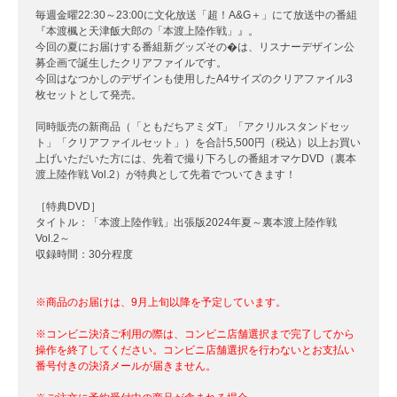
毎週金曜22:30～23:00に文化放送「超！A&G＋」にて放送中の番組
『本渡楓と天津飯大郎の「本渡上陸作戦」』。
今回の夏にお届けする番組新グッズその�は、リスナーデザイン公
募企画で誕生したクリアファイルです。
今回はなつかしのデザインも使用したA4サイズのクリアファイル3
枚セットとして発売。
同時販売の新商品（「ともだちアミダT」「アクリルスタンドセッ
ト」「クリアファイルセット」）を合計5,500円（税込）以上お買い
上げいただいた方には、先着で撮り下ろしの番組オマケDVD（裏本
渡上陸作戦 Vol.2）が特典として先着でついてきます！
［特典DVD］
タイトル：「本渡上陸作戦」出張版2024年夏～裏本渡上陸作戦
Vol.2～
収録時間：30分程度
※商品のお届けは、9月上旬以降を予定しています。
※コンビニ決済ご利用の際は、コンビニ店舗選択まで完了してから
操作を終了してください。コンビニ店舗選択を行わないとお支払い
番号付きの決済メールが届きません。