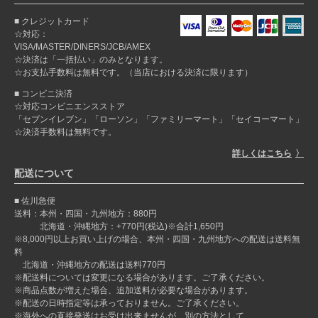
クレジットカード
☆対応：
VISA/MASTER/DINERS/JCB/AMEX
☆決済は「一括払い」のみとなります。
☆お支払手数料は無料です。（当店における決済に限ります）
コンビニ決済
☆対応コンビニエンスストア
「セブンイレブン」「ローソン」「ファミリーマート」「セイコーマート」
☆決済手数料は無料です。
詳しくはこちら
配送について
佐川急便
送料：本州・四国・九州地方：880円
北海道・沖縄地方：+770円(税込)※合計1,650円
※8,000円以上お買い上げの場合、本州・四国・九州地方への配送は送料無
料
北海道・沖縄地方の配送は送料770円
※配送料については変更になる場合があります。ご了承ください。
※商品点数が増えた場合、追加送料が必要な場合があります。
※配送の日時指定等は承っておりません。ご了承ください。
※海外への直接発送はお受け出来ませんが、別の方法として