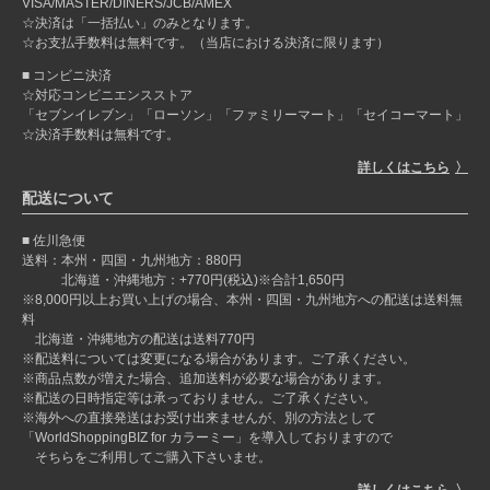
VISA/MASTER/DINERS/JCB/AMEX
☆決済は「一括払い」のみとなります。
☆お支払手数料は無料です。（当店における決済に限ります）
コンビニ決済
☆対応コンビニエンスストア
「セブンイレブン」「ローソン」「ファミリーマート」「セイコーマート」
☆決済手数料は無料です。
詳しくはこちら
配送について
佐川急便
送料：本州・四国・九州地方：880円
北海道・沖縄地方：+770円(税込)※合計1,650円
※8,000円以上お買い上げの場合、本州・四国・九州地方への配送は送料無
料
北海道・沖縄地方の配送は送料770円
※配送料については変更になる場合があります。ご了承ください。
※商品点数が増えた場合、追加送料が必要な場合があります。
※配送の日時指定等は承っておりません。ご了承ください。
※海外への直接発送はお受け出来ませんが、別の方法として
「WorldShoppingBIZ for カラーミー」を導入しておりますので
そちらをご利用してご購入下さいませ。
詳しくはこちら