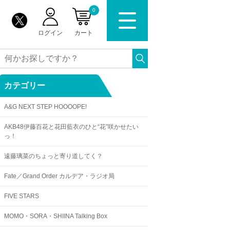
0
ログイン
カート
カテゴリー
A&G NEXT STEP HOOOOPE!
AKB48伊藤百花と花田藍衣のひと“花”咲かせたい
っ！
遠藤璃菜のちょっと寄り道してく？
Fate／Grand Order カルデア・ラジオ局
FIVE STARS
MOMO・SORA・SHIINA Talking Box