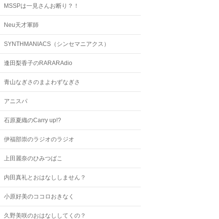
MSSPは一見さんお断り？！
Neu天才軍師
SYNTHMANIACS（シンセマニアクス）
逢田梨香子のRARARAdio
青山なぎさのまよわずなぎさ
アニスパ
石原夏織のCarry up!?
伊福部崇のラジオのラジオ
上田麗奈のひみつばこ
内田真礼とおはなししません？
小原好美のココロおきなく
久野美咲のおはなししてくの？