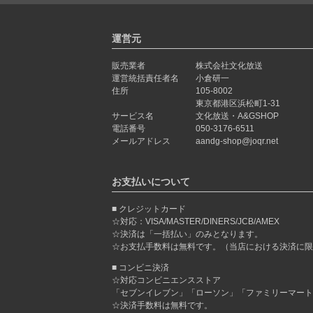
運営元
販売業者
株式会社文化放送
運営統括責任者名
小倉研一
住所
105-8002
東京都港区浜松町1-31
サービス名
文化放送・A&GSHOP
電話番号
050-3176-6511
メールアドレス
aandg-shop@joqr.net
お支払いについて
クレジットカード
☆対応：VISA/MASTER/DINERS/JCB/AMEX
☆決済は「一括払い」のみとなります。
☆お支払手数料は無料です。（当店における決済に限
コンビニ決済
☆対応コンビニエンスストア
「セブンイレブン」「ローソン」「ファミリーマート
☆決済手数料は無料です。