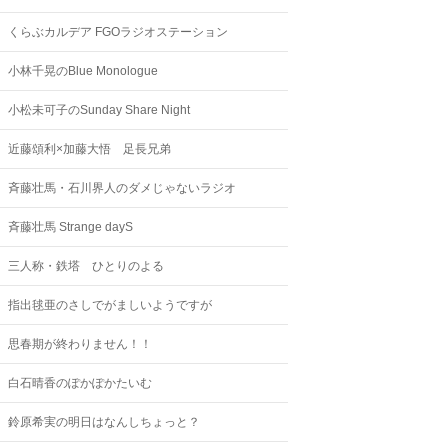
くらぶカルデア FGOラジオステーション
小林千晃のBlue Monologue
小松未可子のSunday Share Night
近藤頌利×加藤大悟 足長兄弟
斉藤壮馬・石川界人のダメじゃないラジオ
斉藤壮馬 Strange dayS
三人称・鉄塔 ひとりのよる
指出毬亜のさしでがましいようですが
思春期が終わりません！！
白石晴香のぽかぽかたいむ
鈴原希実の明日はなんしちょっと？