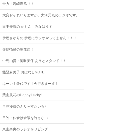
全力！岩崎SUN！！
大変おそれいりますが、大河元気のラジオです。
田中美海の かもん！みなはうす
伊達さゆりの 伊達にラジオやってません！！！
寺島拓篤の生放送！
中島由貴・岡咲美保 あうとスタンド！！
能登麻美子 おはなしNOTE
はーい！鈴代です！今行きまーす！
葉山風花のHappy Lucky!
早見沙織のふり～すたいる♪
日笠・佐倉は余談を許さない
東山奈央のラジオ＠リビング