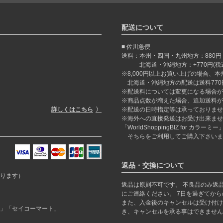
配送について
佐川急便
送料：本州・四国・九州地方：880円
北海道・沖縄地方：+770円(税込)
※8,000円以上お買い上げの場合、
北海道・沖縄地方の配送は送料770
※配送料については変更になる場合が
※商品点数が増えた場合、追加送料が
詳しくはこちら
※配送の日時指定等は承っておりませ
※海外への直接発送はお受け出来ませ
「WorldShoppingBIZ for カ
そちらをご利用してご購入下さいま
返品・交換について
ります）
返品は原則不可です。 不良品のみ返
にご連絡ください。 7日を過ぎてか
また、入金後のキャンセルは受け付け
」「セイコーマート」
き、キャンセルを承る事はできません