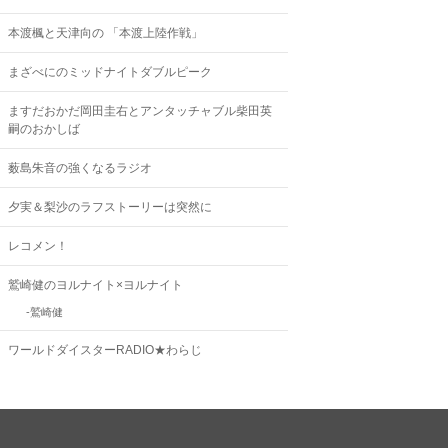
本渡楓と天津向の 「本渡上陸作戦」
まざべにのミッドナイトダブルピーク
ますだおかだ岡田圭右とアンタッチャブル柴田英
嗣のおかしば
薮島朱音の強くなるラジオ
夕実＆梨沙のラフストーリーは突然に
レコメン！
鷲崎健のヨルナイト×ヨルナイト
鷲崎健
ワールドダイスターRADIO★わらじ